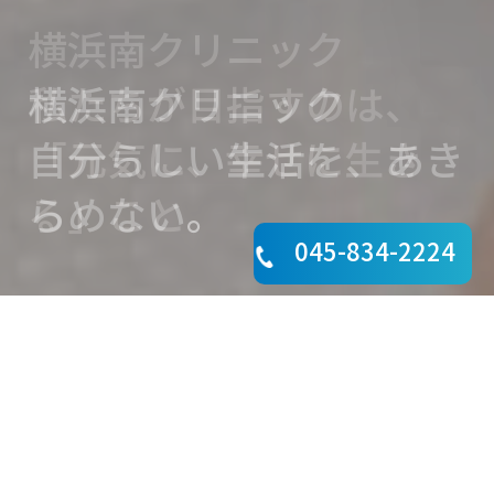
横浜南クリニック
港南台駅徒歩3分。
私たちが目指すのは、
横浜南クリニック
横浜南クリニック
保存期CKD患者さんのた
「元気に、幸せに生き
自分らしい生活を、あき
不安も、痛みも、一人で
めの、腎臓内科外来も行
る」こと。
らめない。
抱えなくていい。
っています。
045-834-2224
横浜南クリニックについて